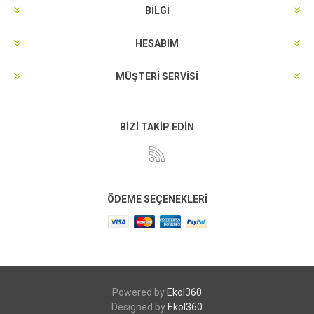
BILGI
HESABIM
MÜŞTERI SERVISI
BİZİ TAKİP EDİN
ÖDEME SEÇENEKLERI
Powered by
Ekol360
Designed by
Ekol360