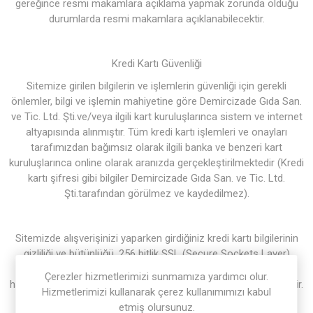
gereğince resmi makamlara açıklama yapmak zorunda olduğu
durumlarda resmi makamlara açıklanabilecektir.
Kredi Kartı Güvenliği
Sitemize girilen bilgilerin ve işlemlerin güvenliği için gerekli
önlemler, bilgi ve işlemin mahiyetine göre Demircizade Gıda San.
ve Tic. Ltd. Şti.ve/veya ilgili kart kuruluşlarınca sistem ve internet
altyapısında alınmıştır. Tüm kredi kartı işlemleri ve onayları
tarafımızdan bağımsız olarak ilgili banka ve benzeri kart
kuruluşlarınca online olarak aranızda gerçekleştirilmektedir (Kredi
kartı şifresi gibi bilgiler Demircizade Gıda San. ve Tic. Ltd.
Şti.tarafından görülmez ve kaydedilmez).
Sitemizde alışverişinizi yaparken girdiğiniz kredi kartı bilgilerinin
gizliliği ve bütünlüğü, 256 bitlik SSL (Secure Sockets Layer)
şifreleme teknolojisiyle sağlanır. SSL (Secure Sockets Layer),
Çerezler hizmetlerimizi sunmamıza yardımcı olur.
halen dünyada en yaygın olarak kullanılan şifreleme teknolojisidir.
Hizmetlerimizi kullanarak çerez kullanımımızı kabul
etmiş olursunuz.