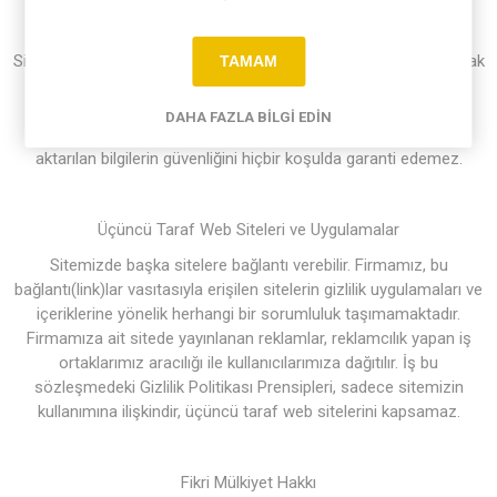
E-Posta Güvenliği
Sitemiz Müşteri Hizmetleri’ne, herhangi bir siparişinizle ilgili olarak
TAMAM
göndereceğiniz e-postalarda, asla kredi kartı numaranızı veya
şifrelerinizi yazmayınız. E-postalarda yer alan bilgiler üçüncü
DAHA FAZLA BILGI EDIN
şahıslar tarafından görülebilir. Şirketimiz e-postalarınızdan
aktarılan bilgilerin güvenliğini hiçbir koşulda garanti edemez.
Üçüncü Taraf Web Siteleri ve Uygulamalar
Sitemizde başka sitelere bağlantı verebilir. Firmamız, bu
bağlantı(link)lar vasıtasıyla erişilen sitelerin gizlilik uygulamaları ve
içeriklerine yönelik herhangi bir sorumluluk taşımamaktadır.
Firmamıza ait sitede yayınlanan reklamlar, reklamcılık yapan iş
ortaklarımız aracılığı ile kullanıcılarımıza dağıtılır. İş bu
sözleşmedeki Gizlilik Politikası Prensipleri, sadece sitemizin
kullanımına ilişkindir, üçüncü taraf web sitelerini kapsamaz.
Fikri Mülkiyet Hakkı