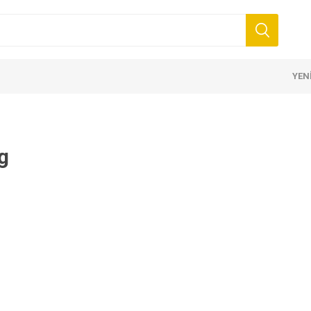
YEN
g
nler
zmesi