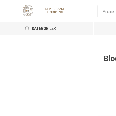
KATEGORILER
Blo
Tüm Ürü
Fındık
Krokant
Fındık E