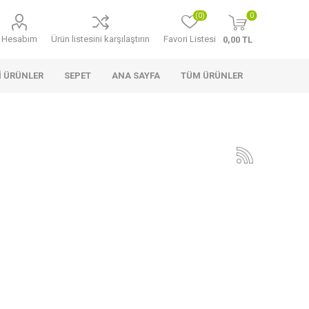
(0)
0
Hesabım
Ürün listesini karşılaştırın
Favori Listesi
0,00 TL
I ÜRÜNLER
SEPET
ANA SAYFA
TÜM ÜRÜNLER