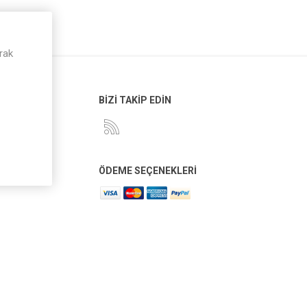
rak
 SERVISI
BİZİ TAKİP EDİN
i Olmak İçin
n
ÖDEME SEÇENEKLERI