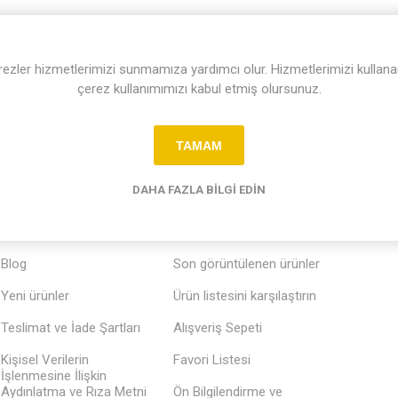
ndık
rezler hizmetlerimizi sunmamıza yardımcı olur. Hizmetlerimizi kullana
çerez kullanımımızı kabul etmiş olursunuz.
BILGI
HESABIM
MÜŞTERI
TAMAM
Bizimle iletişime geçin
Hesabım
Tedarikç
Başvuru
DAHA FAZLA BILGI EDIN
Arama
Siparişlerim
Haber
Adresler
Blog
Son görüntülenen ürünler
Yeni ürünler
Ürün listesini karşılaştırın
Teslimat ve İade Şartları
Alışveriş Sepeti
Kişisel Verilerin
Favori Listesi
İşlenmesine İlişkin
Aydınlatma ve Rıza Metni
Ön Bilgilendirme ve